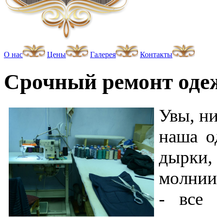
О нас
Цены
Галерея
Контакты
Срочный ремонт од
Увы, ни
наша о
дырки
молнии
- все