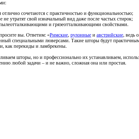
ми:
 отлично сочетаются с практичностью и функциональностью;
е не утратят свой изначальный вид даже после частых стирок;
 пылеотталкивающими и грязеотталкивающими свойствами.
просите вы. Ответим: «
Римские
,
рулонные
и
австрийские
, ведь 
енный специальными люверсами. Такие шторы будут практичным
, как перекиды и ламбрекены.
авливаем шторы, но и профессионально их устанавливаем, испол
ению любой задачи – и не важно, сложная она или простая.